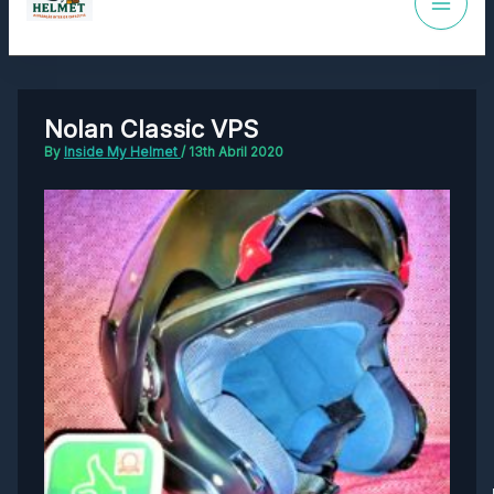
Nolan Classic VPS
By
Inside My Helmet
/
13th Abril 2020